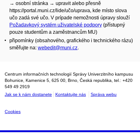
→ osobní stránka → upravit alebo přesně
https://portal.muni.cz/lide/
učo
/uprava, kde místo slova
učo zadá své učo. V
prípade nemožnosti úpravy slouží
Požadavkový systém uživatelské podpory
(přístupný
pouze studentům a zaměstnancům MU)
připomínky (
obsahového, grafického i technického rázu)
směřujte na
:
webedit@muni.cz
.
Centrum informačních technologií Správy Univerzitního kampusu
Bohunice, Kamenice 5, 625 00, Brno, Česká republika, tel.: +420
549 49 2919
Jak se k nám dostanete
Kontaktujte nás
Správa webu
Cookies